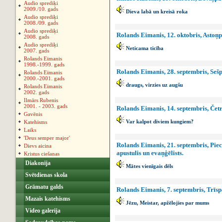
Audio sprediķi
2009./10. gads
Dieva labā un kreisā roka
Audio sprediķi
2008./09. gads
Audio sprediķi
Rolands Eimanis, 12. oktobris, Astoņ
2008. gads
Audio sprediķi
Neticama ticība
2007. gads
Rolands Eimanis
1998.-1999. gads
Rolands Eimanis, 28. septembris, Seš
Rolands Eimanis
2000.-2001. gads
draugs, virzies uz augšu
Rolands Eimanis
2002. gads
Ilmārs Rubenis
2001. - 2003. gads
Rolands Eimanis, 14. septembris, Čet
Gavēnis
Var kalpot diviem kungiem?
Katehisms
Laiks
'Deus semper major'
Rolands Eimanis, 21. septembris, Pie
Dievs aicina
apustulis un evaņģēlists.
Kristus ciešanas
Diakonija
Mātes vienīgais dēls
Svētdienas skola
Grāmatu galds
Rolands Eimanis, 7. septembris, Trīs
Mazais katehisms
Jēzu, Meistar, apžēlojies
par mums
Video galerija