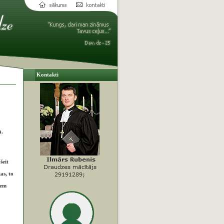
Kontakti
ā.
šeit
as, to
iem