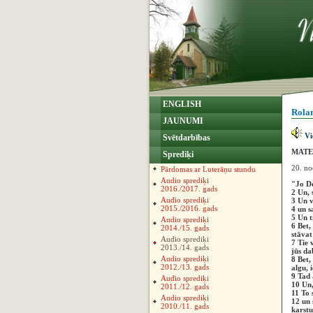
ENGLISH
Rolan
JAUNUMI
Vi
Svētdarbības
MATE
Sprediķi
20. no
Pārdomas ar Luterāņu stundu
Audio sprediķi
"Jo De
2016./2017. gads
2 Un, 
Audio sprediķi
3 Un v
2015./2016. gads
4 un s
5 Un t
Audio sprediķi
6 Bet,
2014./15. gads
stāvat
Audio sprediķi
7 Tie 
2013./14. gads
jūs da
Audio sprediķi
8 Bet,
2012./13. gads
algu, 
9 Tad 
Audio sprediķi
10 Un,
2011./12. gads
11 To 
Audio sprediķi
12 un 
2010./11. gads
karstu