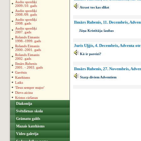
Audio sprediķi
2009./10. gads
Atrast tos kas slīkst
Audio sprediķi
2008./09. gads
Audio sprediķi
Ilmārs Rubenis, 11. Decembris, Advent
2008. gads
Audio sprediķi
Jāņa Kristītāja šaubas
2007. gads
Rolands Eimanis
1998.-1999. gads
Juris Uļģis, 4. Decembris, Adventa otr
Rolands Eimanis
2000.-2001. gads
Kā ir pareizi?
Rolands Eimanis
2002. gads
Ilmārs Rubenis
2001. - 2003. gads
Ilmārs Rubenis, 27. Novembris, Adven
Gavēnis
Starp diviem Adventiem
Katehisms
Laiks
'Deus semper major'
Dievs aicina
Kristus ciešanas
Diakonija
Svētdienas skola
Grāmatu galds
Mazais katehisms
Video galerija