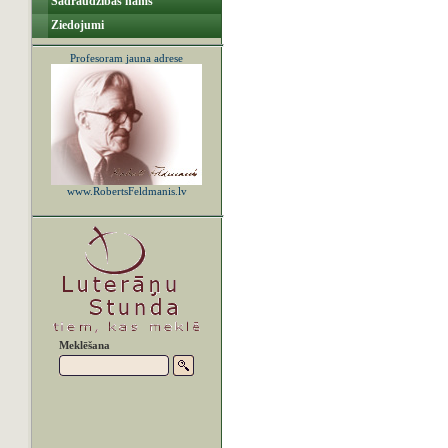
Sadraudzības nams
Ziedojumi
Profesoram jauna adrese
www.RobertsFeldmanis.lv
Meklēšana