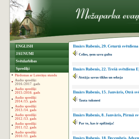
Ilmārs Rubenis, 29. Ceturtā svētdiena 
ENGLISH
JAUNUMI
Celies, ņem savu gultu
Svētdarbības
Sprediķi
Ilmārs Rubenis, 22. Trešā svētdiena Ep
Pārdomas ar Luterāņu stundu
Atstāja savus tīklus un sekoja
Audio sprediķi
2016./2017. gads
Audio sprediķi
Ilmārs Rubenis, 15. Janvāris, Otrā svē
2015./2016. gads
Audio sprediķi
Tauta tuksnesī
2014./15. gads
Audio sprediķi
2013./14. gads
Ilmārs Rubenis, 8. Janvāris, Pirmā sv
Audio sprediķi
2012./13. gads
Par to, kas ir epifānija!
Audio sprediķi
2011./12. gads
Audio sprediķi
2010./11. gads
Ilmārs Rubenis, 18. Decembris, Advent