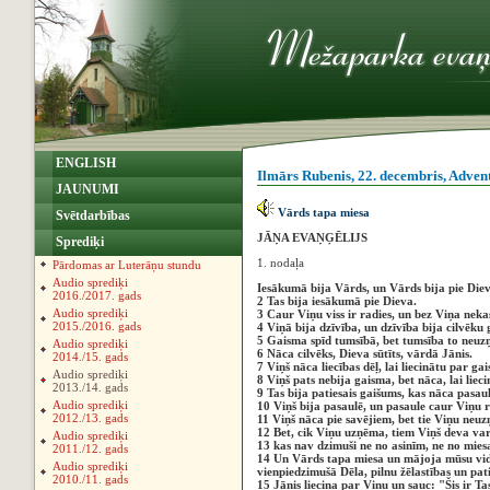
ENGLISH
Ilmārs Rubenis, 22. decembris, Advent
JAUNUMI
Vārds tapa miesa
Svētdarbības
JĀŅA EVAŅĢĒLIJS
Sprediķi
1. nodaļa
Pārdomas ar Luterāņu stundu
Audio sprediķi
Iesākumā bija Vārds, un Vārds bija pie Diev
2016./2017. gads
2 Tas bija iesākumā pie Dieva.
Audio sprediķi
3 Caur Viņu viss ir radies, un bez Viņa nekas
2015./2016. gads
4 Viņā bija dzīvība, un dzīvība bija cilvēku
5 Gaisma spīd tumsībā, bet tumsība to neuz
Audio sprediķi
6 Nāca cilvēks, Dieva sūtīts, vārdā Jānis.
2014./15. gads
7 Viņš nāca liecības dēļ, lai liecinātu par gai
Audio sprediķi
8 Viņš pats nebija gaisma, bet nāca, lai liec
2013./14. gads
9 Tas bija patiesais gaišums, kas nāca pasau
Audio sprediķi
10 Viņš bija pasaulē, un pasaule caur Viņu r
2012./13. gads
11 Viņš nāca pie savējiem, bet tie Viņu neu
12 Bet, cik Viņu uzņēma, tiem Viņš deva va
Audio sprediķi
13 kas nav dzimuši ne no asinīm, ne no miesa
2011./12. gads
14 Un Vārds tapa miesa un mājoja mūsu vid
Audio sprediķi
vienpiedzimušā Dēla, pilnu žēlastības un pati
2010./11. gads
15 Jānis liecina par Viņu un sauc: "Šis ir Ta