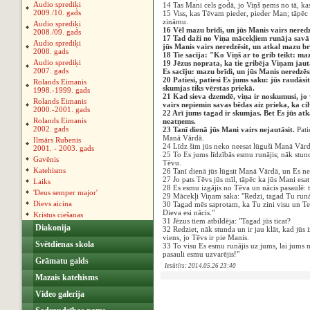
Audio sprediķi
14 Tas Mani cels godā, jo Viņš ņems no tā, ka
2009./10. gads
15 Viss, kas Tēvam pieder, pieder Man; tāpēc 
zināmu.
Audio sprediķi
16 Vēl mazu brīdi, un jūs Manis vairs neredz
2008./09. gads
17 Tad daži no Viņa mācekļiem runāja savā 
Audio sprediķi
jūs Manis vairs neredzēsit, un atkal mazu br
2008. gads
18 Tie sacīja: "Ko Viņš ar to grib teikt: m
Audio sprediķi
19 Jēzus noprata, ka tie gribēja Viņam jautā
2007. gads
Es sacīju: mazu brīdi, un jūs Manis neredzēs
20 Patiesi, patiesi Es jums saku: jūs raudāsit
Rolands Eimanis
skumjas tiks vērstas priekā.
1998.-1999. gads
21 Kad sieva dzemdē, viņa ir noskumusi, jo v
Rolands Eimanis
vairs nepiemin savas bēdas aiz prieka, ka cil
2000.-2001. gads
22 Arī jums tagad ir skumjas. Bet Es jūs atka
Rolands Eimanis
neatņems.
2002. gads
23 Tanī dienā jūs Mani vairs nejautāsit.
Pati
Manā Vārdā.
Ilmārs Rubenis
24 Līdz šim jūs neko neesat lūguši Manā Vārdā;
2001. - 2003. gads
25 To Es jums līdzībās esmu runājis; nāk stunda
Gavēnis
Tēvu.
Katehisms
26 Tanī dienā jūs lūgsit Manā Vārdā, un Es ne
27 Jo pats Tēvs jūs mīl, tāpēc ka jūs Mani esat
Laiks
28 Es esmu izgājis no Tēva un nācis pasaulē: t
'Deus semper major'
29 Mācekļi Viņam saka: "Redzi, tagad Tu runā t
Dievs aicina
30 Tagad mēs saprotam, ka Tu zini visu un Tev
Dieva esi nācis."
Kristus ciešanas
31 Jēzus tiem atbildēja: "Tagad jūs ticat?
Diakonija
32 Redziet, nāk stunda un ir jau klāt, kad jūs 
viens, jo Tēvs ir pie Manis.
Svētdienas skola
33 To visu Es esmu runājis uz jums, lai jums m
pasauli esmu uzvarējis!"
Grāmatu galds
Iesūtīts: 2014.05.26 23:40
Mazais katehisms
Video galerija