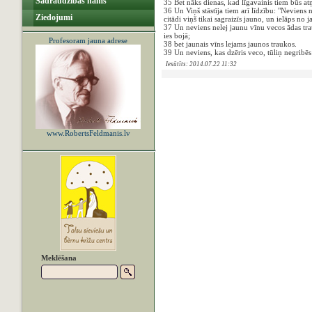
Sadraudzības nams
35 Bet nāks dienas, kad līgavainis tiem būs atņ
36 Un Viņš stāstīja tiem arī līdzību: "Neviens
Ziedojumi
citādi viņš tikai sagraizīs jauno, un ielāps no
37 Un neviens nelej jaunu vīnu vecos ādas trauk
ies bojā;
Profesoram jauna adrese
38 bet jaunais vīns lejams jaunos traukos.
39 Un neviens, kas dzēris veco, tūliņ negribēs j
Iesūtīts: 2014.07.22 11:32
www.RobertsFeldmanis.lv
Meklēšana