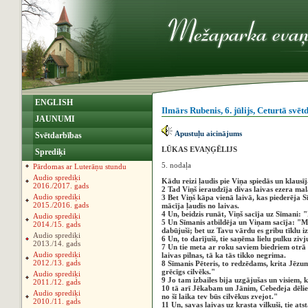
ENGLISH
Ilmārs Rubenis, 6. jūlijs, Ceturtā svē
JAUNUMI
Apustuļu aicinājums
Svētdarbības
LŪKAS EVAŅĢĒLIJS
Sprediķi
5. nodaļa
Pārdomas ar Luterāņu stundu
Audio sprediķi
Kādu reizi ļaudis pie Viņa spiedās un klausī
2016./2017. gads
2 Tad Viņš ieraudzīja divas laivas ezera mal
Audio sprediķi
3 Bet Viņš kāpa vienā laivā, kas piederēja 
2015./2016. gads
mācīja ļaudis no laivas.
4 Un, beidzis runāt, Viņš sacīja uz Sīmani: 
Audio sprediķi
5 Un Sīmanis atbildēja un Viņam sacīja: "M
2014./15. gads
dabūjuši; bet uz Tavu vārdu es gribu tīklu i
Audio sprediķi
6 Un, to darījuši, tie saņēma lielu pulku zivju
2013./14. gads
7 Un tie meta ar roku saviem biedriem otrā l
Audio sprediķi
laivas pilnas, tā ka tās tikko negrima.
2012./13. gads
8 Sīmanis Pēteris, to redzēdams, krita Jēzu
grēcīgs cilvēks."
Audio sprediķi
9 Jo tam izbailes bija uzgājušas un visiem, ka
2011./12. gads
10 tā arī Jēkabam un Jānim, Cebedeja dēliem
Audio sprediķi
no šī laika tev būs cilvēkus zvejot."
2010./11. gads
11 Un, savas laivas uz krasta vilkuši, tie ats