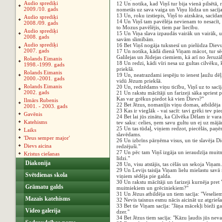
Audio sprediķi
12 Un notika, kad Viņš tur bija vienā pilsētā, r
2009./10. gads
nometās uz sava vaiga un Viņu lūdza un sacīja:
13 Un, roku izstiepis, Viņš to aizskāra, sacīdam
Audio sprediķi
14 Un Viņš tam pavēlēja nevienam to nesacīt, b
2008./09. gads
to Mozus pavēlējis, tiem par liecību.
Audio sprediķi
15 Un Viņa slava izpaudās vairāk un vairāk, un
2008. gads
savām slimībām.
Audio sprediķi
16 Bet Viņš nogāja tuksnesī un pielūdza Diev
2007. gads
17 Un notika, kādā dienā Viņam mācot, tur sēdē
Galilejas un Jūdejas ciemiem, kā arī no Jeruz
Rolands Eimanis
18 Un redzi, kādi vīri nesa uz gultas cilvēku, k
1998.-1999. gads
priekšā.
Rolands Eimanis
19 Un, neatrazdami iespēju to ienest ļaužu dēļ
2000.-2001. gads
vidū Jēzum priekšā.
Rolands Eimanis
20 Un, redzēdams viņu ticību, Viņš uz to sacīja
2002. gads
21 Un rakstu mācītāji un farizeji sāka spriest 
Kas var grēkus piedot kā vien Dievs?"
Ilmārs Rubenis
22 Bet Jēzus, nomanījis viņu domas, atbildēja 
2001. - 2003. gads
23 Kas ir vieglāk - vai sacīt: tavi grēki tev pied
Gavēnis
24 Bet lai jūs zinātu, ka Cilvēka Dēlam ir vara
Katehisms
tev saku: celies, ņem savu gultu un ej uz māj
25 Un tas tūdaļ, viņiem redzot, piecēlās, paņ
Laiks
slavēdams.
'Deus semper major'
26 Un izbrīns pārņēma visus, un tie slavēja Di
Dievs aicina
redzējuši."
27 Un pēc tam Viņš izgāja un ieraudzīja muitn
Kristus ciešanas
līdzi."
Diakonija
28 Un, visu atstājis, tas cēlās un sekoja Viņam.
29 Un Levijs taisīja Viņam lielu mielastu savā 
Svētdienas skola
viņiem sēdēja pie galda.
30 Un rakstu mācītāji un farizeji kurnēja pret
Grāmatu galds
muitniekiem un grēciniekiem?"
31 Un Jēzus atbildēja un tiem sacīja: "Veselie
Mazais katehisms
32 Nevis taisnus esmu nācis aicināt uz atgrieš
33 Bet tie Viņam sacīja: "Jāņa mācekļi bieži ga
Video galerija
dzer."
34 Bet Jēzus tiem sacīja: "Kāzu ļaudis jūs neva