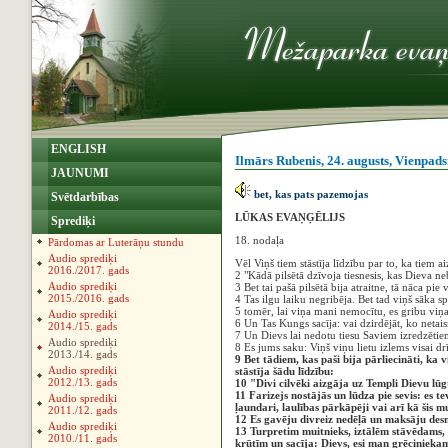
ENGLISH
Ilmārs Rubenis, 24. augusts, Vienpad
JAUNUMI
bet, kas pats pazemojas
Svētdarbības
LŪKAS EVAŅĢĒLIJS
Sprediķi
18. nodaļa
Pārdomas ar Luterāņu stundu
Audio sprediķi
Vēl Viņš tiem stāstīja līdzību par to, ka tiem 
2016./2017. gads
2 "Kādā pilsētā dzīvoja tiesnesis, kas Dieva n
Audio sprediķi
3 Bet tai pašā pilsētā bija atraitne, tā nāca pi
2015./2016. gads
4 Tas ilgu laiku negribēja. Bet tad viņš sāka s
5 tomēr, lai viņa mani nemocītu, es gribu viņas
Audio sprediķi
6 Un Tas Kungs sacīja: vai dzirdējāt, ko netais
2014./15. gads
7 Un Dievs lai nedotu tiesu Saviem izredzētie
Audio sprediķi
8 Es jums saku: Viņš viņu lietu izlems visai dr
2013./14. gads
9 Bet tādiem, kas paši bija pārliecināti, ka v
Audio sprediķi
stāstīja šādu līdzību:
2012./13. gads
10 "Divi cilvēki aizgāja uz Templi Dievu lūgt.
11 Farizejs nostājās un lūdza pie sevis: es tev
Audio sprediķi
ļaundari, laulības pārkāpēji vai arī kā šis mu
2011./12. gads
12 Es gavēju divreiz nedēļā un maksāju des
Audio sprediķi
13 Turpretim muitnieks, iztālēm stāvēdams, 
2010./11. gads
krūtīm un sacīja: Dievs, esi man grēciniekam