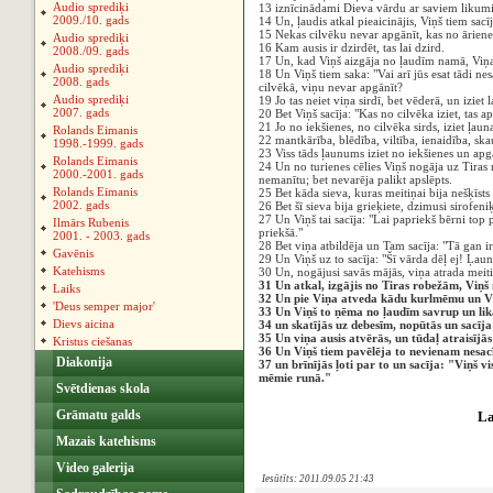
Audio sprediķi
13 iznīcinādami Dieva vārdu ar saviem likumiem
2009./10. gads
14 Un, ļaudis atkal pieaicinājis, Viņš tiem sacī
15 Nekas cilvēku nevar apgānīt, kas no ārienes 
Audio sprediķi
16 Kam ausis ir dzirdēt, tas lai dzird.
2008./09. gads
17 Un, kad Viņš aizgāja no ļaudīm namā, Viņa 
Audio sprediķi
18 Un Viņš tiem saka: "Vai arī jūs esat tādi ne
2008. gads
cilvēkā, viņu nevar apgānīt?
Audio sprediķi
19 Jo tas neiet viņa sirdī, bet vēderā, un iziet
2007. gads
20 Bet Viņš sacīja: "Kas no cilvēka iziet, tas a
21 Jo no iekšienes, no cilvēka sirds, iziet ļau
Rolands Eimanis
22 mantkārība, blēdība, viltība, ienaidība, sk
1998.-1999. gads
23 Viss tāds ļaunums iziet no iekšienes un apg
Rolands Eimanis
24 Un no turienes cēlies Viņš nogāja uz Tiras 
2000.-2001. gads
nemanītu; bet nevarēja palikt apslēpts.
Rolands Eimanis
25 Bet kāda sieva, kuras meitiņai bija nešķīst
2002. gads
26 Bet šī sieva bija grieķiete, dzimusi sirofeni
27 Un Viņš tai sacīja: "Lai papriekš bērni top
Ilmārs Rubenis
priekšā."
2001. - 2003. gads
28 Bet viņa atbildēja un Tam sacīja: "Tā gan 
Gavēnis
29 Un Viņš uz to sacīja: "Šī vārda dēļ ej! Ļauna
Katehisms
30 Un, nogājusi savās mājās, viņa atrada meiti
31 Un atkal, izgājis no Tiras robežām, Viņš 
Laiks
32 Un pie Viņa atveda kādu kurlmēmu un Viņ
'Deus semper major'
33 Un Viņš to ņēma no ļaudīm savrup un lika
Dievs aicina
34 un skatījās uz debesīm, nopūtās un sacīja 
35 Un viņa ausis atvērās, un tūdaļ atraisījās
Kristus ciešanas
36 Un Viņš tiem pavēlēja to nevienam nesacīt
Diakonija
37 un brīnījās ļoti par to un sacīja: "Viņš vis
mēmie runā."
Svētdienas skola
Grāmatu galds
La
Mazais katehisms
Video galerija
Iesūtīts: 2011.09.05 21:43