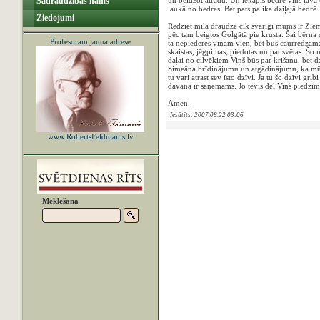
Sadraudzības nams
un beidzot atradu. Un iekāpis bedrē viņš ļāva
laukā no bedres. Bet pats palika dziļajā bedrē.
Ziedojumi
Redziet mīļā draudze cik svarīgi mums ir Ziems
pēc tam beigtos Golgātā pie krusta. Šai bērna 
Profesoram jauna adrese
tā nepiederēs viņam vien, bet būs caurredzama
skaistas, jēgpilnas, piedotas un pat svētas. Šo 
daļai no cilvēkiem Viņš būs par krišanu, bet d
Simeāna brīdinājumu un atgādinājumu, ka mūsu
tu vari atrast sev īsto dzīvi. Ja tu šo dzīvi gri
dāvana ir saņemams. Jo tevis dēļ Viņš piedzima
Āmen.
Iesūtīts: 2007.08.22 03:06
www.RobertsFeldmanis.lv
Meklēšana