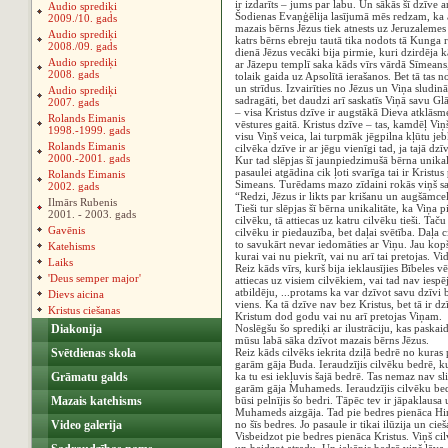
ir izdarīts – jums par labu. Un sākās šī dzīve
Audio sprediķi
Šodienas Evaņģēlija lasījumā mēs redzam, ka a
2009./10. gads
mazais bērns Jēzus tiek atnests uz Jeruzalemes
Audio sprediķi
katrs bērns ebreju tautā tika nodots tā Kunga
2008./09. gads
dienā Jēzus vecāki bija pirmie, kuri dzirdēja
Audio sprediķi
ar Jāzepu templī saka kāds vīrs vārdā Sīmeans, 
2008. gads
tolaik gaida uz Apsolītā ierašanos. Bet tā tas n
un strīdus. Izvairīties no Jēzus un Viņa sludi
Audio sprediķi
sadragāti, bet daudzi arī saskatīs Viņā savu G
2007. gads
– visa Kristus dzīve ir augstākā Dieva atklāsm
Rolands Eimanis
vēstures gaitā. Kristus dzīve – tas, kamdēļ Vi
1998.-1999. gads
visu Viņš veica, lai turpmāk jēgpilna kļūtu je
Rolands Eimanis
cilvēka dzīve ir ar jēgu vienīgi tad, ja tajā dzī
2000.-2001. gads
Kur tad slēpjas šī jaunpiedzimušā bērna unika
pasaulei atgādina cik ļoti svarīga tai ir Krist
Rolands Eimanis
Simeans. Turēdams mazo zīdaini rokās viņš sa
2002. gads
“Redzi, Jēzus ir likts par krišanu un augšāmce
Ilmārs Rubenis
Tieši tur slēpjas šī bērna unikalitāte, ka Viņa 
2001. - 2003. gads
cilvēku, tā attiecas uz katru cilvēku tieši. Ta
Gavēnis
cilvēku ir piedauzība, bet daļai svētība. Daļa 
to savukārt nevar iedomāties ar Viņu. Jau kopš
Katehisms
kurai vai nu piekrīt, vai nu arī tai pretojas. V
Laiks
Reiz kāds vīrs, kurš bija ieklausījies Bībeles v
'Deus semper major'
attiecas uz visiem cilvēkiem, vai tad nav iesp
atbildēju, ...protams ka var dzīvot savu dzīvi be
Dievs aicina
viens. Ka tā dzīve nav bez Kristus, bet tā ir 
Kristus ciešanas
Kristum dod godu vai nu arī pretojas Viņam.
Diakonija
Noslēgšu šo sprediķi ar ilustrāciju, kas paska
mūsu labā sāka dzīvot mazais bērns Jēzus.
Svētdienas skola
Reiz kāds cilvēks iekrita dziļā bedrē no kuras 
garām gāja Buda. Ieraudzījis cilvēku bedrē, kur
Grāmatu galds
ka tu esi iekļuvis šajā bedrē. Tas nemaz nav sli
garām gāja Muhameds. Ieraudzījis cilvēku bedr
Mazais katehisms
būsi pelnījis šo bedri. Tāpēc tev ir jāpaklausa 
Muhameds aizgāja. Tad pie bedres pienāca Hind
Video galerija
no šīs bedres. Jo pasaule ir tikai ilūzija un cie
Visbeidzot pie bedres pienāca Kristus. Viņš ci