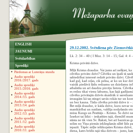
ENGLISH
29.12.2002. Svētdiena pēc Ziemsvētk
JAUNUMI
Lk. 2: 34 – 40 ( I Moz. 3: 14 – 15; Gal. 4: 4 
Svētdarbības
Kristus privātā dzīve.
Sprediķi
Mīļā Kristus draudze. Vai jums arī nešķiet, ka
Pārdomas ar Luterāņu stundu
cilvēku privāto dzīvi? Cilvēku un īpaši tā sa
Audio sprediķi
sabiedrībai interesē redzēt privāto dzīvi. Cilvēk
2016./2017. gads
kad guļ, kad ceļas, cik pelna, ar ko un kur dz
vairāk piedāvā šādu redzamu un dzirdamu info
Audio sprediķi
atbalstīta un arī daudzu pircēju lietota. Cilv
2015./2016. gads
es redzu tikai vienu labumu, kas šajā gadījumā 
Audio sprediķi
cilvēku privātajās dzīvēs skaidrāk ir saredzam
2014./15. gads
ieraugām kā tas stingri savās rokās tur un kont
Audio sprediķi
un bez kauna. Tāda cilvēka privātā dzīve ir –
2013./14. gads
Bet mīļā draudze, ir kāda dzīve, kuru nevar n
mantkārībai un naidam, valdīja nodošanās otra 
Audio sprediķi
mūsu Kungs un Pestītājs – Kristus. Šo dzīvi ne
2012./13. gads
Izsekot tai līdzi – ieskatīties tajā, diemžēl m
Audio sprediķi
stāsta ne tik vien Sv. Raksti, bet arī baznīcas 
2011./12. gads
solim no Viņa pirmās iekliegšanās silītē līdz
Audio sprediķi
iepazīt. Tāpēc mīļie ielūkojaties Kristus dzīvē,
2010./11. gads
diena, katrs brīdis tajā tika dzīvots – jums, ka