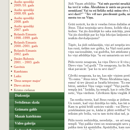
Audio sprediķi
Jūdi Viņam atbildēja: "
Vai mēs pareizi nesakā
2009./10. gads
ka tevī ir velns. Ābrahāms ir miris un pravi
Audio sprediķi
nemūžam! Vai tu esi lielāks nekā mūsu tēvs Ā
2008./09. gads
sevi dari?" "Tev vēl nav piecdesmit gadu, u
mestu tos uz Viņu.
Audio sprediķi
2008. gads
Grūti noticēt, ka tās ir veselas četras dažādas a
Audio sprediķi
Jēzus. Tikai turpināja savu domu, kolīdz tika 
2007. gads
šodien: Vai jūs dzirdējāt ko saka mācītājs, pi
Rolands Eimanis
Vai jūs dzirdējāt par ko bija lekcijas lasījum
1998.-1999. gads
iesākās dievkalpojums?
Rolands Eimanis
Tāpēc, ka jūdi neklausījās, viņi arī nespēja ie
2000.-2001. gads
kas runā, tiešām nav grēku, ka Viņš runā patie
Rolands Eimanis
viņu nacionalitāte, vai gudrība, bet attieksme pr
2002. gads
ko viņi atbildēja bija: "tu esi samarietis un tevī
Ilmārs Rubenis
Pūlis toreiz nesaprata, ka viņu Dievs ir šī vīra 
2001. - 2003. gads
Dievs viņu "ceļ godā." Tie nesaprata, ka šis Jē
Gavēnis
tikai pavaicāt: "par ko tu sevi dari?"
Katehisms
Cilvēki nesaprata, ka tas, kas stāv viņiem pretī
Laiks
"Es esmu." Jēzus teica: "Pirms Ābrahāma tapa
'Deus semper major'
esmu! tā tev jārunā ar Israēla bērniem: "Es esm
Dievs aicina
bērni, satiekot Viņu vaigu vaigā? "Viņi pacēla
tempļa ārā." Izrādās, ka templī, kas ir celts Di
Kristus ciešanas
netic, Viņa vārdiem. Cilvēkiem šķita vieglāk 
Diakonija
Tas notika toreiz, kad Jēzus runāja ar jūdiem. 
Svētdienas skola
Un tomēr, kad viņi dzirdēja ko tādu, kas īsti n
Kam tu grūtā brīdī uzticies vairāk– vai Dieva 
Grāmatu galds
priekšstatiem par to, kādai ir jābūt svētībai? 
teiksim pēc brīža, vai tu tam ticēsi tikai tad, j
Mazais katehisms
Pūlis toreiz nedzirdēja, neredzēja... un arī nes
Video galerija
templī. Viņi palika vieni un neaizsargāti savu
palika tiem kā apsūdzība. Apsūdzība, kam nav 