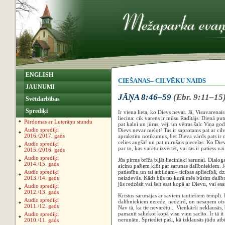
ENGLISH
CIEŠANAS– CILVĒKU NAIDS
JAUNUMI
JĀŅA 8:46–59
(Ebr. 9:11–15
Svētdarbības
Sprediķi
Ir viena lieta, ko Dievs nevar. Jā, Visuvarenai
liecina: cik varens ir mūsu Radītājs. Dienā put
Pārdomas ar Luterāņu stundu
pat kalni un jūras, vēji un vētras šalc Viņa goda
Audio sprediķi
Dievs nevar melot! Tas ir saprotams pat ar cil
2016./2017. gads
aprakstītu notikumus, bet Dieva vārds pats ir n
celies augšā! un pat mirušais pieceļas. Ko Die
Audio sprediķi
par to, kas varētu izvērtēt, vai tas ir patiess va
2015./2016. gads
Audio sprediķi
Jūs pirms brīža bijāt liecinieki sarunai. Dialo
2014./15. gads
aicinu pašiem kļūt par sarunas dalībniekiem. 
Audio sprediķi
patiesību un tai atbildam– ticības apliecībā, d
2013./14. gads
neizdevās. Kāds būs tas kurā mēs būsim dalībn
jūs redzēsit vai šeit esat kopā ar Dievu, vai es
Audio sprediķi
2012./13. gads
Kristus sarunājas ar saviem tautiešiem templī. 
Audio sprediķi
dalībniekiem neredz, nedzird, un nesaņem otra
2011./12. gads
Nav tā, ka tie nevarētu... Vienkārši neklausās
pamanīt saliekot kopā visu viņu sacīto. Ir tā i
Audio sprediķi
nerunātu. Spriediet paši, kā izklausās jūdu atbi
2010./11. gads