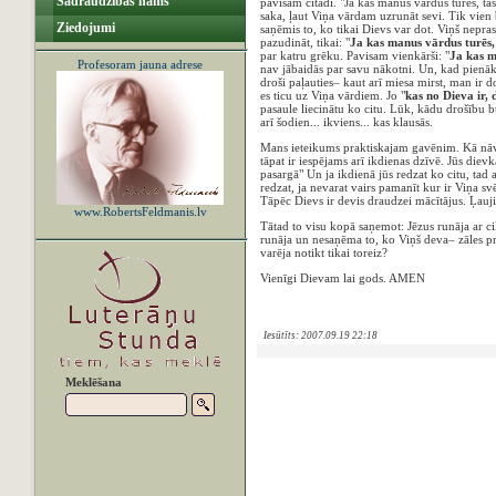
Sadraudzības nams
pavisam citādi. "Ja kas manus vārdus turēs, ta
saka, ļaut Viņa vārdam uzrunāt sevi. Tik vien b
Ziedojumi
saņēmis to, ko tikai Dievs var dot. Viņš nepras
pazudināt, tikai: "
Ja kas manus vārdus turēs,
par katru grēku. Pavisam vienkārši: "
Ja kas m
Profesoram jauna adrese
nav jābaidās par savu nākotni. Un, kad pienāks 
droši paļauties– kaut arī miesa mirst, man ir d
es ticu uz Viņa vārdiem. Jo "
kas no Dieva ir,
pasaule liecinātu ko citu. Lūk, kādu drošību b
arī šodien... ikviens... kas klausās.
Mans ieteikums praktiskajam gavēnim. Kā nāvē
tāpat ir iespējams arī ikdienas dzīvē. Jūs diev
pasargā" Un ja ikdienā jūs redzat ko citu, tad a
redzat, ja nevarat vairs pamanīt kur ir Viņa svē
Tāpēc Dievs ir devis draudzei mācītājus. Ļaujie
www.RobertsFeldmanis.lv
Tātad to visu kopā saņemot: Jēzus runāja ar ci
runāja un nesaņēma to, ko Viņš deva– zāles pre
varēja notikt tikai toreiz?
Vienīgi Dievam lai gods. AMEN
Iesūtīts: 2007.09.19 22:18
Meklēšana