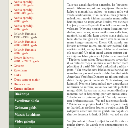
Audio sprediķi
Tā ir jau agrāk dzirdētā patiesība, ka “nevien
2009./10. gads
naudu. Abiem kalpot nav iespējams. Un es šaubos
Audio sprediķi
kalpoju mantai; kas atzītos– es naudu mīlu va
2008./09. gads
vārda sludināšanu, ir kā liecība– mēs gribam m
Audio sprediķi
mācekļiem, nevis kādiem pasaules mantraušiem
2008. gads
brīdinājums no iespējamās kļūdas; vai aicināj
Un jau pirmais šīs pamācības teikums mums ļau
Audio sprediķi
valodas: “Neviens nespēj diviem kungiem verg
2007. gads
darbu, savu laiku, savus ienākumus velta tam,
Rolands Eimanis
nozīmē, ka atbilde, kam pieder mana sirds, nav
1998.-1999. gads
bieži domā, bet gan cik daudz sava laika un sa
Rolands Eimanis
mans kungs– manta vai Dievs. Cik stundu, un c
2000.-2001. gads
Kristus redzamā miesa, un cik sev pašam? Cik 
sakārtot altāri, vai apciemot kādu no draudze
Rolands Eimanis
cik savējais? Un tikai tagad varam apjaust va
2002. gads
aicinājums labot pielaistu kļūdu un noskaidrot
Ilmārs Rubenis
“Tāpēc es jums saku: Neuztraucaties savas dzīv
2001. - 2003. gads
it kā būtu dzirdējis, ka mēs laikam tomēr esam
Gavēnis
pārstājiet tā darīt! Nē, Viņš uzskatāmi parāda,
jautā: “Vai dzīvība nav labāka nekā barība? u
Katehisms
mantām un par sevi nevis uzlabo bet tieši otrā
Laiks
Amerikas Veselības Dienests ne tik sen public
'Deus semper major'
dzīvi. Paziņojumā tika teikts: “Cik zināms, n
kaimiņš. Neviena lapsa nekad nav uztraukusies,
Dievs aicina
nomirusi no raizēm, ka tai nav sakrāts pietie
Kristus ciešanas
miegu tādēļ, ka tas nav atlicis vecumdienām p
Diakonija
mantām, tad ir bezjēdzīgi par tām uztraukties,
“Skatieties uz putniem gaisā.” Vai viņi uztrau
Svētdienas skola
gan krāšņas spalvas. “Vai tad jūs neesat daudz
“Mācieties no puķēm laukā.” Ko viņas ir darījuš
Grāmatu galds
to, ka tieši ar ziediem šodien ir rotāts altāri
rotājumu uzsēdināt skaisti ģērbtu un bagātu cil
Mazais katehisms
rītu tiek iemesta krāsnī, tā ģērbj, vai tad ne d
Video galerija
Vai jūs redzat dzīves ironiju? Jo vairāk mēs
prieks dzīvot. Jo vairāk mēs dzenamies pēc ma