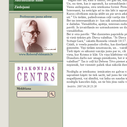
Sadraudzības nams
“bagāts nav tas, kam ir daudz, bet gan tas, ka
Un, nu tiem, kas ir sapratuši, ka uztraukšanās
Ziedojumi
Vienu aizlieguma, otru ieteikuma formā. Pirm
Interesanti, ka neticīgie arī to itin labi ir sa
Kuros cilvēkiem mācīja sēdēt un pie sevis atkā
Profesoram jauna adrese
utt.” Un tiešām, pašiedvesmas ceļā varēja itin 
Bet tas interesantākais ir– kas nāk uztraukuma
ir dažādas. Vienaldzība, apātija, intereses zud
pavēli. Ja izvairīšanās no uztraukumiem un dzī
vienaldzības.
Bet ir otra pavēle: “Bet dzenieties papriekšu p
tā vietā tiekties pēc Dieva valstības. “Jo Diev
Svētajā Garā,” rakstīts Romiešu vēstulē 14:17
Citādi, ir vesela paaudze cilvēku, kas dzerša
ģimenēm. Viņi tiešām neuztraucās, un... vairā
Tieši tāpēc es sākumā vaicāju jums par to, cik 
www.RobertsFeldmanis.lv
vieta, kur Kristus ir klāt. Un viņa klātbūtne v
Draudzes darbs nav smags pienākums, bet ir mū
valstības!” Tas ir ceļš kā Debesu Tēvs piemet ar
nepienāk, bet vienmēr paliek tikai nākošā diena
Noslēgšu ar ieteikumu: iemācaties no galvas vā
sapratīsiet kāpēc tie tiek sacīti, tad jums šie v
negadījumā, vai slimībā, vai laika un naudas 
noslēgšu kanceles daļu, un tie būs jūsu raižu
Iesūtīts: 2007.04.28 23:28
Meklēšana