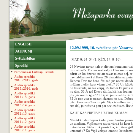
ENGLISH
12.09.1999, 16. svētdiena pēc Vasars
JAUNUMI
Svētdarbības
MAT. 6: 24–34 (1. ĶĒN. 17: 8–16)
Sprediķi
24 Neviens nevar kalpot diviem kungiem: vai v
otru atmetīs. Jūs nevarat kalpot Dievam un ma
Pārdomas ar Luterāņu stundu
ēdīsit un ko dzersit, ne arī savas miesas dēļ, 
Audio sprediķi
nav labāka nekā drēbes? 26 Skataities uz putnie
2016./2017. gads
Debesu Tēvs tos baro. Vai tad jūs neesat daud
mūžam pielikt kaut vienu olekti? 28 Un kāpēc 
Audio sprediķi
ne tās strādā, ne tās vērpj, 29 tomēr Es jums s
2015./2016. gads
no tām. 30 Ja tad Dievs zāli laukā, kas šodien s
Audio sprediķi
jūs, jūs mazticīgie? 31 Tāpēc jums nebūs zūdīt
2014./15. gads
32 Jo pēc visa tā pagāni dzenas; jo jūsu Debes
Audio sprediķi
pēc Dieva valstības un pēc Viņa taisnības, tad
2013./14. gads
rīta dēļ, jo rītdiena pati par sevi zūdīsies. Ikv
Audio sprediķi
KAUT KAS PRETĒJS UZTRAUKUMAM
2012./13. gads
Audio sprediķi
Mēs tikko dzirdējām kādu īpašu Kristus pamācī
2011./12. gads
un ziediem, Viņš mantu sauca vārdā kā kaut ko 
Audio sprediķi
uztrauksies. Kāda ir tā pamācība, ko Jēzus grib
2010./11. gads
uzmanību? Ko Viņš vēlējās iemācīt, lietodams t