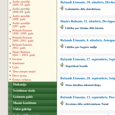
Audio sprediķi
Rolands Eimanis, 18. oktobris, Divde
2009./10. gads
Audio sprediķi
Galminieka dēla dziediāšana
2008./09. gads
Audio sprediķi
2008. gads
Ilmārs Rubenis, 11. oktobris, Deviņp
Audio sprediķi
2007. gads
Līdzība par ķēniņa dēla kāzām
Rolands Eimanis
1998.-1999. gads
Rolands Eimanis
Rolands Eimanis, 4. oktobris, Astoņp
2000.-2001. gads
Rolands Eimanis
Līdzība par bagāto muļķi
2002. gads
Ilmārs Rubenis
2001. - 2003. gads
Rolands Eimanis, 27. septembris, Sep
Gavēnis
Katehisms
Augstākais bauslis
Laiks
'Deus semper major'
Dievs aicina
Rolands Eimanis, 20. septembris, Seš
Kristus ciešanas
Diakonija
Jēzus dziedina ūdenssērdzīgo
Svētdienas skola
Grāmatu galds
Rolands Eimanis, 13. septembris, Pie
Mazais katehisms
Atraitnes dēla atdzīvināšana Nainē
Video galerija