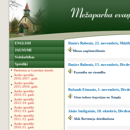
Ilmārs Rubenis, 22. novembris, Mūžīb
ENGLISH
JAUNUMI
Miesas augšāmcēlšanās
Svētdarbības
Sprediķi
Ilmārs Rubenis, 15. novembris, Divde
Pārdomas ar Luterāņu stundu
Pazemība un viesmīlba
Audio sprediķi
2016./2017. gads
Audio sprediķi
2015./2016. gads
Rolands Eimanis, 1. novembris, Divde
Audio sprediķi
2014./15. gads
Jēzus izdzen tirgotājus no Tempļa
Audio sprediķi
2013./14. gads
Audio sprediķi
Jānis Smilgainis, 18. oktobris, Divd
2012./13. gads
Audio sprediķi
Aklā Bartimeja dziedināšana
2011./12. gads
Audio sprediķi
2010./11. gads