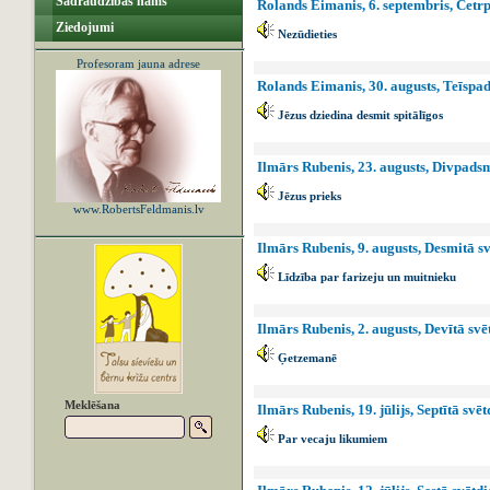
Sadraudzības nams
Rolands Eimanis, 6. septembris, Četr
Ziedojumi
Nezūdieties
Profesoram jauna adrese
Rolands Eimanis, 30. augusts, Teīspa
Jēzus dziedina desmit spitālīgos
Ilmārs Rubenis, 23. augusts, Divpads
Jēzus prieks
www.RobertsFeldmanis.lv
Ilmārs Rubenis, 9. augusts, Desmitā 
Līdzība par farizeju un muitnieku
Ilmārs Rubenis, 2. augusts, Devītā sv
Ģetzemanē
Meklēšana
Ilmārs Rubenis, 19. jūlijs, Septītā sv
Par vecaju likumiem