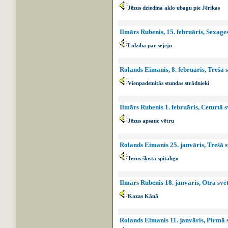
Jēzus dziedina aklo ubagu pie Jērikas
Ilmārs Rubenis, 15. februāris, Sexage
Līdzība par sējēju
Rolands Eimanis, 8. februāris, Trešā 
Vienpadsmitās stundas strādnieki
Ilmārs Rubenis 1. februāris, Ceturtā s
Jēzus apsauc vētru
Rolands Eimanis 25. janvāris, Trešā s
Jēzus šķīsta spitālīgo
Ilmārs Rubenis 18. janvāris, Otrā svēt
Kazas Kānā
Rolands Eimanis 11. janvāris, Pirmā s