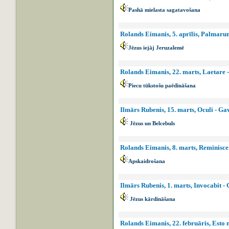
Pashā mielasta sagatavošana
Rolands Eimanis, 5. aprīlis, Palmarum
Jēzus iejāj Jeruzalemē
Rolands Eimanis, 22. marts, Laetare -
Piecu tūkstošu paēdināšana
Ilmārs Rubenis, 15. marts, Oculi - Ga
Jēzus un Belcebuls
Rolands Eimanis, 8. marts, Reminiscer
Apskaidrošana
Ilmārs Rubenis, 1. marts, Invocabit -
Jēzus kārdināšana
Rolands Eimanis, 22. februāris, Esto 