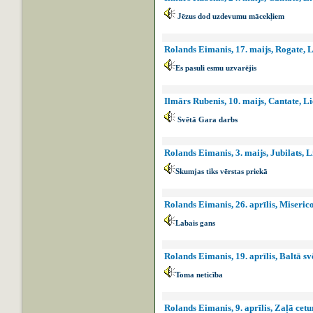
Jēzus dod uzdevumu mācekļiem
Rolands Eimanis, 17. maijs, Rogate, Li
Es pasuli esmu uzvarējis
Ilmārs Rubenis, 10. maijs, Cantate, Li
Svētā Gara darbs
Rolands Eimanis, 3. maijs, Jubilats, L
Skumjas tiks vērstas priekā
Rolands Eimanis, 26. aprīlis, Miseric
Labais gans
Rolands Eimanis, 19. aprīlis, Baltā s
Toma neticība
Rolands Eimanis, 9. aprīlis, Zaļā cetu