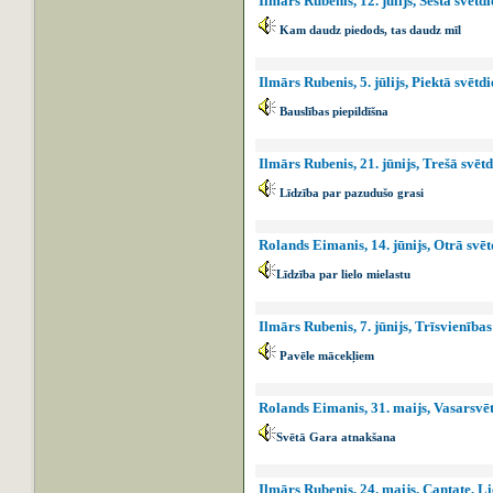
Ilmārs Rubenis, 12. jūlijs, Sestā svēt
Kam daudz piedods, tas daudz mīl
Ilmārs Rubenis, 5. jūlijs, Piektā svēt
Bauslības piepildīšna
Ilmārs Rubenis, 21. jūnijs, Trešā svē
Līdzība par pazudušo grasi
Rolands Eimanis, 14. jūnijs, Otrā svē
Līdzība par lielo mielastu
Ilmārs Rubenis, 7. jūnijs, Trīsvienības
Pavēle mācekļiem
Rolands Eimanis, 31. maijs, Vasarsvēt
Svētā Gara atnakšana
Ilmārs Rubenis, 24. maijs, Cantate, Li