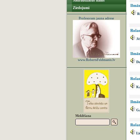
Sadraudzības nams
Ilmār
Ziedojumi
Ro
Profesoram jauna adrese
Rolan
Jēz
Ilmār
www.RobertsFeldmanis.lv
Dod
Rolan
Ka
Ilmār
Ga
Meklēšana
Rolan
Lī