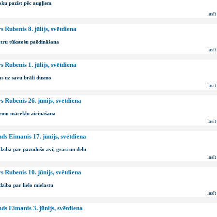
ku pazīst pēc augļiem
lasīt
s Rubenis 8. jūlijs, svētdiena
tru tūkstošu paēdināšana
lasīt
s Rubenis 1. jūlijs, svētdiena
s uz savu brāli dusmo
lasīt
s Rubenis 26. jūnijs, svētdiena
rmo mācekļu aicināšana
lasīt
ds Eimanis 17. jūnijs, svētdiena
dzība par pazudušo avi, grasi un dēlu
lasīt
s Rubenis 10. jūnijs, svētdiena
dzība par lielo mielastu
lasīt
ds Eimanis 3. jūnijs, svētdiena