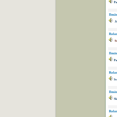
Pa
Ilmār
J
Rolan
S
Ilmār
Pa
Rolan
Sv
Ilmār
Sk
Rolan