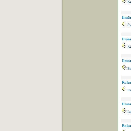
Ko
Ilmār
Če
Ilmār
Ka
Ilmār
Pi
Rolan
Lī
Ilmār
Lī
Rolan