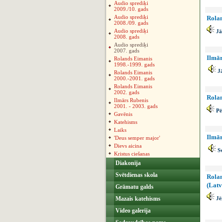
Audio sprediķi
2009./10. gads
Audio sprediķi
Rolan
2008./09. gads
Audio sprediķi
Jāņ
2008. gads
Audio sprediķi
2007. gads
Ilmār
Rolands Eimanis
1998.-1999. gads
Jā
Rolands Eimanis
2000.-2001. gads
Rolands Eimanis
2002. gads
Rolan
Ilmārs Rubenis
2001. - 2003. gads
Pē
Gavēnis
Katehisms
Laiks
Ilmār
'Deus semper major'
Dievs aicina
Sv
Kristus ciešanas
Diakonija
Svētdienas skola
Rolan
(Latv
Grāmatu galds
Mazais katehisms
Jē
Video galerija