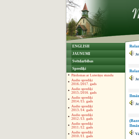
Rolan
ENGLISH
JAUNUMI
Jēz
Svētdarbības
Sprediķi
Rolan
Pārdomas ar Luterāņu stundu
Jē
Audio sprediķi
2016./2017. gads
Audio sprediķi
2015./2016. gads
Ilmār
Audio sprediķi
2014./15. gads
Jē
Audio sprediķi
2013./14. gads
Audio sprediķi
2012./13. gads
(Bazn
Audio sprediķi
Ilmār
2011./12. gads
Audio sprediķi
Vā
2010./11. gads