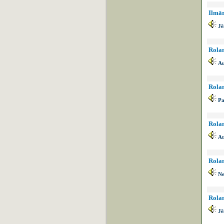
Ilmār
Jē
Rolan
Au
Rolan
Pa
Rolan
At
Rolan
Ne
Rolan
Jē