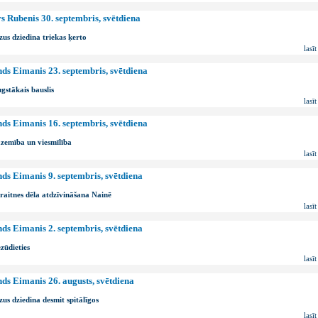
s Rubenis 30. septembris, svētdiena
zus dziedina triekas ķerto
lasīt
ds Eimanis 23. septembris, svētdiena
gstākais bauslis
lasīt
ds Eimanis 16. septembris, svētdiena
zemība un viesmīlība
lasīt
ds Eimanis 9. septembris, svētdiena
raitnes dēla atdzīvināšana Nainē
lasīt
ds Eimanis 2. septembris, svētdiena
zūdieties
lasīt
ds Eimanis 26. augusts, svētdiena
zus dziedina desmit spitālīgos
lasīt