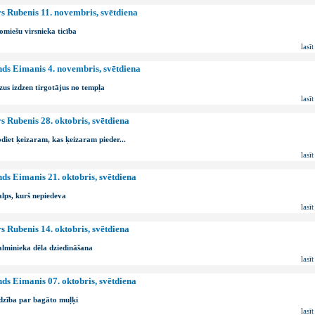
s Rubenis 11. novembris, svētdiena
miešu virsnieka ticība
lasīt
ds Eimanis 4. novembris, svētdiena
us izdzen tirgotājus no tempļa
lasīt
s Rubenis 28. oktobris, svētdiena
iet ķeizaram, kas ķeizaram pieder...
lasīt
ds Eimanis 21. oktobris, svētdiena
lps, kurš nepiedeva
lasīt
s Rubenis 14. oktobris, svētdiena
lminieka dēla dziedināšana
lasīt
ds Eimanis 07. oktobris, svētdiena
dzība par bagāto muļķi
lasīt