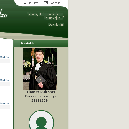
Kontakti
 tālak »
 tālak »
 tālak »