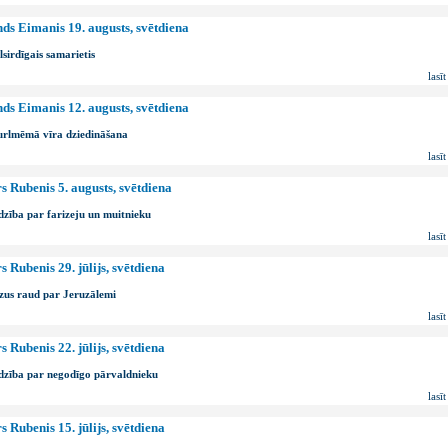
ds Eimanis 19. augusts, svētdiena
lsirdīgais samarietis
lasīt
ds Eimanis 12. augusts, svētdiena
rlmēmā vīra dziedināšana
lasīt
s Rubenis 5. augusts, svētdiena
dzība par farizeju un muitnieku
lasīt
s Rubenis 29. jūlijs, svētdiena
zus raud par Jeruzālemi
lasīt
s Rubenis 22. jūlijs, svētdiena
dzība par negodīgo pārvaldnieku
lasīt
s Rubenis 15. jūlijs, svētdiena