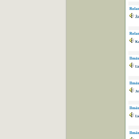
Rolan
Žē
Rolan
Ku
Ilmār
Lī
Ilmār
Jē
Ilmār
Lī
Ilmār