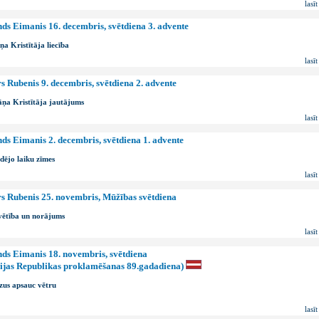
lasīt
ds Eimanis 16. decembris, svētdiena 3. advente
a Kristītāja liecība
lasīt
s Rubenis 9. decembris, svētdiena 2. advente
ņa Kristītāja jautājums
lasīt
ds Eimanis 2. decembris, svētdiena 1. advente
dējo laiku zīmes
lasīt
s Rubenis 25. novembris, Mūžības svētdiena
ētība un norājums
lasīt
ds Eimanis 18. novembris, svētdiena
ijas Republikas proklamēšanas 89.gadadiena)
zus apsauc vētru
lasīt