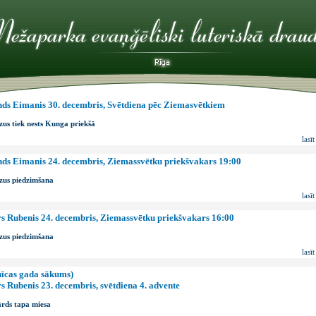
ds Eimanis 30. decembris, Svētdiena pēc Ziemasvētkiem
us tiek nests Kunga priekšā
lasīt
ds Eimanis 24. decembris, Ziemassvētku priekšvakars 19:00
zus piedzimšana
lasīt
s Rubenis 24. decembris, Ziemassvētku priekšvakars 16:00
zus piedzimšana
lasīt
īcas gada sākums)
s Rubenis 23. decembris, svētdiena 4. advente
rds tapa miesa