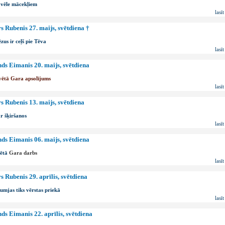
vēle mācekļiem
lasīt
s Rubenis 27. maijs, svētdiena †
ēzus ir ceļš pie Tēva
lasīt
ds Eimanis 20. maijs, svētdiena
vētā Gara apsolījums
lasīt
s Rubenis 13. maijs, svētdiena
r šķiršanos
lasīt
ds Eimanis 06. maijs, svētdiena
ētā
Gara darbs
lasīt
s Rubenis 29. aprīlis, svētdiena
umjas tiks vērstas priekā
lasīt
ds Eimanis 22. aprīlis, svētdiena