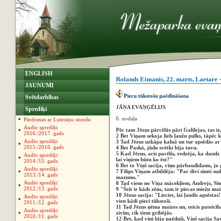
ENGLISH
Rolands Eimanis, 22. marts, Laetare -
JAUNUMI
Piecu tūkstošu paēdināšana
Svētdarbības
JĀŅA EVAŅĢĒLIJS
Sprediķi
6. nodaļa
Pārdomas ar Luterāņu stundu
Audio sprediķi
Pēc tam Jēzus pārcēlās pāri Galilejas, tas ir,
2016./2017. gads
2 Bet Viņam sekoja liels ļaužu pulks, tāpēc k
Audio sprediķi
3 Tad Jēzus uzkāpa kalnā un tur apsēdās a
2015./2016. gads
4 Bet Pashā, jūdu svētki bija tuvu.
5 Kad Jēzus, acis pacēlis, redzēja, ka daudz
Audio sprediķi
lai viņiem būtu ko ēst?"
2014./15. gads
6 Bet to Viņš sacīja, viņu pārbaudīdams, jo 
Audio sprediķi
7 Filips Viņam atbildēja: "Par divi simti su
2013./14. gads
mazums."
Audio sprediķi
8 Tad viens no Viņa mācekļiem, Andrejs, Sī
2012./13. gads
9 "Šeit ir kāds zēns, tam ir piecas miežu mai
10 Jēzus sacīja: "Lieciet, lai ļaudis apsēstas
Audio sprediķi
vien kādi pieci tūkstoši.
2011./12. gads
11 Tad Jēzus ņēma maizes un, teicis pateicība
Audio sprediķi
zivīm, cik tiem gribējās.
2010./11. gads
12 Bet, kad viņi bija paēduši, Viņš sacīja Sa