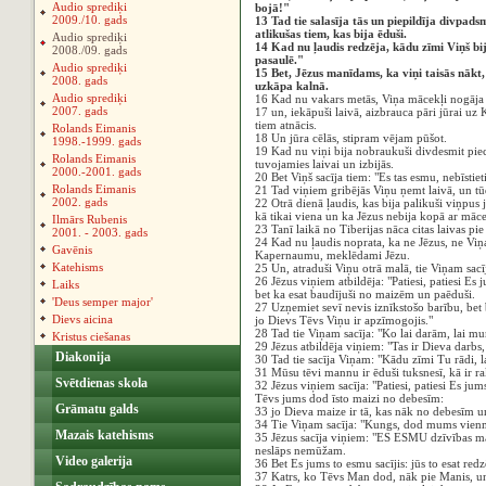
Audio sprediķi
bojā!"
2009./10. gads
13 Tad tie salasīja tās un piepildīja divpa
atlikušas tiem, kas bija ēduši.
Audio sprediķi
14 Kad nu ļaudis redzēja, kādu zīmi Viņš bija
2008./09. gads
pasaulē."
Audio sprediķi
15 Bet, Jēzus manīdams, ka viņi taisās nākt,
2008. gads
uzkāpa kalnā.
Audio sprediķi
16 Kad nu vakars metās, Viņa mācekļi nogāja 
2007. gads
17 un, iekāpuši laivā, aizbrauca pāri jūrai uz 
tiem atnācis.
Rolands Eimanis
18 Un jūra cēlās, stipram vējam pūšot.
1998.-1999. gads
19 Kad nu viņi bija nobraukuši divdesmit piecas
Rolands Eimanis
tuvojamies laivai un izbijās.
2000.-2001. gads
20 Bet Viņš sacīja tiem: "Es tas esmu, nebīstiet
Rolands Eimanis
21 Tad viņiem gribējās Viņu ņemt laivā, un tūd
2002. gads
22 Otrā dienā ļaudis, kas bija palikuši viņpus j
kā tikai viena un ka Jēzus nebija kopā ar māce
Ilmārs Rubenis
23 Tanī laikā no Tiberijas nāca citas laivas pie 
2001. - 2003. gads
24 Kad nu ļaudis noprata, ka ne Jēzus, ne Viņa
Gavēnis
Kapernaumu, meklēdami Jēzu.
Katehisms
25 Un, atraduši Viņu otrā malā, tie Viņam sacīj
26 Jēzus viņiem atbildēja: "Patiesi, patiesi Es
Laiks
bet ka esat baudījuši no maizēm un paēduši.
'Deus semper major'
27 Uzņemiet sevī nevis iznīkstošo barību, bet
Dievs aicina
jo Dievs Tēvs Viņu ir apzīmogojis."
28 Tad tie Viņam sacīja: "Ko lai darām, lai m
Kristus ciešanas
29 Jēzus atbildēja viņiem: "Tas ir Dieva darbs, 
Diakonija
30 Tad tie sacīja Viņam: "Kādu zīmi Tu rādi, 
31 Mūsu tēvi mannu ir ēduši tuksnesī, kā ir rak
Svētdienas skola
32 Jēzus viņiem sacīja: "Patiesi, patiesi Es j
Tēvs jums dod īsto maizi no debesīm:
Grāmatu galds
33 jo Dieva maize ir tā, kas nāk no debesīm u
34 Tie Viņam sacīja: "Kungs, dod mums vienm
Mazais katehisms
35 Jēzus sacīja viņiem: "ES ESMU dzīvības ma
neslāps nemūžam.
Video galerija
36 Bet Es jums to esmu sacījis: jūs to esat redzē
37 Katrs, ko Tēvs Man dod, nāk pie Manis, un