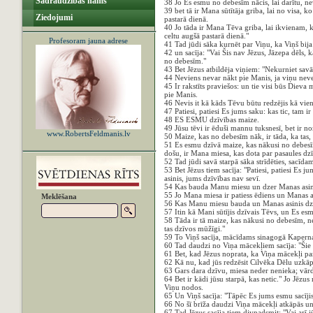
Sadraudzības nams
38 Jo Es esmu no debesīm nācis, lai darītu, nev
39 bet tā ir Mana sūtītāja griba, lai no visa, 
Ziedojumi
pastarā dienā.
40 Jo tāda ir Mana Tēva griba, lai ikvienam, 
celtu augšā pastarā dienā."
Profesoram jauna adrese
41 Tad jūdi sāka kurnēt par Viņu, ka Viņš bija
42 un sacīja: "Vai Šis nav Jēzus, Jāzepa dēls,
no debesīm."
43 Bet Jēzus atbildēja viņiem: "Nekurniet savā
44 Neviens nevar nākt pie Manis, ja viņu nevel
45 Ir rakstīts praviešos: un tie visi būs Dieva 
pie Manis.
46 Nevis it kā kāds Tēvu būtu redzējis kā vien
47 Patiesi, patiesi Es jums saku: kas tic, tam i
48 ES ESMU dzīvības maize.
49 Jūsu tēvi ir ēduši mannu tuksnesī, bet ir no
www.RobertsFeldmanis.lv
50 Maize, kas no debesīm nāk, ir tāda, ka tas,
51 Es esmu dzīvā maize, kas nākusi no debesīm
došu, ir Mana miesa, kas dota par pasaules dz
52 Tad jūdi savā starpā sāka strīdēties, sacīd
53 Bet Jēzus tiem sacīja: "Patiesi, patiesi Es 
asinis, jums dzīvības nav sevī.
54 Kas bauda Manu miesu un dzer Manas asinis
55 Jo Mana miesa ir patiess ēdiens un Manas asi
Meklēšana
56 Kas Manu miesu bauda un Manas asinis dze
57 Itin kā Mani sūtījis dzīvais Tēvs, un Es es
58 Tāda ir tā maize, kas nākusi no debesīm, ne
tas dzīvos mūžīgi."
59 To Viņš sacīja, mācīdams sinagogā Kaper
60 Tad daudzi no Viņa mācekļiem sacīja: "Šie v
61 Bet, kad Jēzus noprata, ka Viņa mācekļi par
62 Kā nu, kad jūs redzēsit Cilvēka Dēlu uzkāpj
63 Gars dara dzīvu, miesa neder nenieka; vārdi
64 Bet ir kādi jūsu starpā, kas netic." Jo Jēzus 
Viņu nodos.
65 Un Viņš sacīja: "Tāpēc Es jums esmu sacīji
66 No šī brīža daudzi Viņa mācekļi atkāpās un 
67 Tad Jēzus sacīja tiem divpadsmit: "Vai arī jū