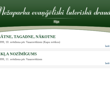
ĀTNE, TAGADNE, NĀKOTNE
999, 10. svētdiena pēc Vasarsvētkiem (Kapu svētkos)
lasīt
RKĻA NOZĪMĪGUMS
999, 11. svētdiena pēc Vasarsvētkiem
lasīt