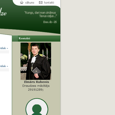
Kontakti
 tālak »
 tālak »