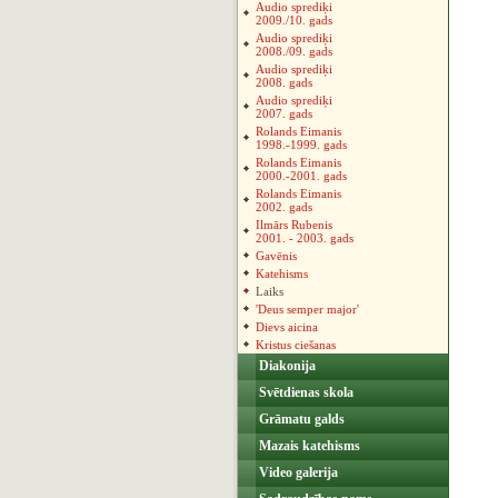
Audio sprediķi
2009./10. gads
Audio sprediķi
2008./09. gads
Audio sprediķi
2008. gads
Audio sprediķi
2007. gads
Rolands Eimanis
1998.-1999. gads
Rolands Eimanis
2000.-2001. gads
Rolands Eimanis
2002. gads
Ilmārs Rubenis
2001. - 2003. gads
Gavēnis
Katehisms
Laiks
'Deus semper major'
Dievs aicina
Kristus ciešanas
Diakonija
Svētdienas skola
Grāmatu galds
Mazais katehisms
Video galerija