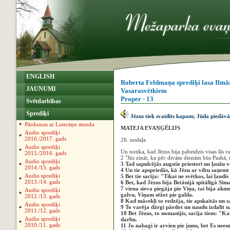
ENGLISH
Roberta Feldmaņa sprediķi lasa Ilmār
JAUNUMI
Vasarasvētkiem
Proper - 13
Svētdarbības
Sprediķi
Jēzus tiek svaidīts kapam; Jūda piedāvā
Pārdomas ar Luterāņu stundu
MATEJA EVAŅĢĒLIJS
Audio sprediķi
2016./2017. gads
26. nodaļa
Audio sprediķi
Un notika, kad Jēzus bija pabeidzis visas šīs 
2015./2016. gads
2 "Jūs zināt, ka pēc divām dienām būs Pashā, u
Audio sprediķi
3 Tad sapulcējās augstie priesteri un ļaužu v
2014./15. gads
4 Un tie apspriedās, kā Jēzu ar viltu saņemt
Audio sprediķi
5 Bet tie sacīja: "Tikai ne svētkos, lai ļaudī
2013./14. gads
6 Bet, kad Jēzus bija Betānijā spitālīgā Sī
7 viena sieva piegāja pie Viņa, tai bija akm
Audio sprediķi
galvu, Viņam sēžot pie galda.
2012./13. gads
8 Kad mācekļi to redzēja, tie apskaitās un s
Audio sprediķi
9 To varēja dārgi pārdot un naudu izdalīt 
2011./12. gads
10 Bet Jēzus, to nomanījis, sacīja tiem: "Ka
Audio sprediķi
darbu.
2010./11. gads
11 Jo nabagi ir arvien pie jums, bet Es nees