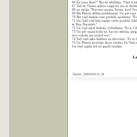
66 Kā jums šķiet?" Bet tie atbildēja: "Viņš ir nā
67 Tad tie Viņam spļāva vaigā un sita ar dūrēm
68 un sacīja: "Pravieto mums, Kristu, kurš Tevi
69 Bet Pēteris sēdēja priekšnamā. Un pie viņa p
70 Bet viņš liedzās visu priekšā, sacīdams: "Es
71 Un, kad viņš bija izgājis vārtu priekšā, kāda
ar Jēzu Nacarieti."
72 Un viņš atkal liedzās, zvērēdams: "Es to Ci
73 Un pēc maza brīža tie, kas tur stāvēja, piegāj
tava valoda jau nodod tevi."
74 Tad viņš sāka lādēties un dievoties: "Es to 
75 Un Pēteris atcerējās Jēzus vārdus, ko Viņš tam
Un viņš izgāja ārā un gauži raudāja.
La
Iesūtīts: 2008.08.05 01:49