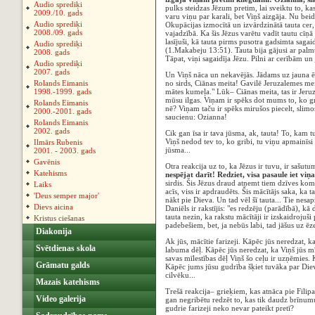
Audio sprediķi
pulks steidzas Jēzum pretim, lai sveiktu to, ka
2009./10. gads
varu viņu par karali, bet Viņš aizgāja. Nu beidz
Audio sprediķi
Okupācijas izmocītā un izvārdzinātā tauta cer,
2008./09. gads
vajadzībā. Ka šis Jēzus varētu vadīt tautu cīņ
lasījuši, kā tauta pirms pusotra gadsimta sag
Audio sprediķi
(1.Makabeju 13:51). Tauta bija gājusi ar palmu
2008. gads
Tāpat, viņi sagaidīja Jēzu. Pilni ar cerībām u
Audio sprediķi
2007. gads
Un Viņš nāca un nekavējās. Jādams uz jauna ēzeļ
Rolands Eimanis
no sirds, Ciānas meita! Gavilē Jeruzalemes meit
1998.-1999. gads
mātes kumeļa." Lūk– Ciānas meita, tas ir Jeruz
mūsu ilgas. Viņam ir spēks dot mums to, ko g
Rolands Eimanis
nē? Viņam taču ir spēks mirušos piecelt, slimo
2000.-2001. gads
saucienu: Ozianna!
Rolands Eimanis
2002. gads
Cik gan īsa ir tava jūsma, ak, tauta! To, kam t
Viņš nedod tev to, ko gribi, tu viņu apmainīsi
Ilmārs Rubenis
jūsma...
2001. - 2003. gads
Gavēnis
Otra reakcija uz to, ka Jēzus ir tuvu, ir sašutu
Katehisms
nespējat darīt! Redziet, visa pasaule iet vi
sirdis. Šis Jēzus draud atņemt tiem dzīves kom
Laiks
acīs, viss ir apdraudēts. Šis mācītājs saka, k
'Deus semper major'
nākt pie Dieva. Un tad vēl šī tauta... Tie nesap
Dievs aicina
Daniēls ir rakstījis: "es redzēju (parādībā), k
tauta nezin, ka rakstu mācītāji ir izskaidrojuši
Kristus ciešanas
padebešiem, bet, ja nebūs labi, tad jāšus uz ēze
Diakonija
Ak jūs, mācītie farizeji. Kāpēc jūs neredzat, k
Svētdienas skola
labuma dēļ. Kāpēc jūs neredzat, ka Viņš jūs mīl
savas mīlestības dēļ Viņš šo ceļu ir uzņēmies. 
Grāmatu galds
Kāpēc jums jūsu gudrība šķiet tuvāka par Diev
cilvēku...
Mazais katehisms
Trešā reakcija– grieķiem, kas atnāca pie Filip
Video galerija
gan negribētu redzēt to, kas tik daudz brīnum
gudrie farizeji neko nevar pateikt pretī?