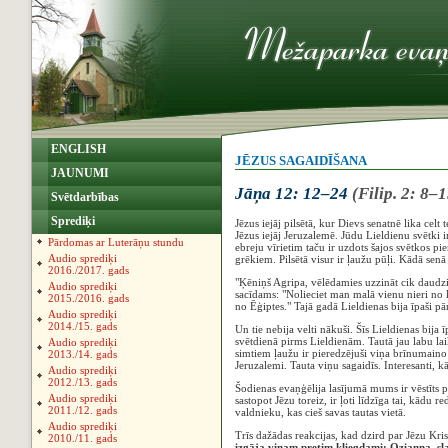
ENGLISH
JĒZUS SAGAIDĪŠANA
JAUNUMI
Jāņa 12: 12–24
(Filip. 2: 8–
Svētdarbības
Sprediķi
Jēzus iejāj pilsētā, kur Dievs senatnē lika celt
Jēzus iejāj Jeruzalemē. Jūdu Lieldienu svētki i
Pārdomas ar Luterāņu stundu
ebreju vīrietim taču ir uzdots šajos svētkos 
Audio sprediķi
grēkiem. Pilsētā visur ir ļaužu pūļi. Kādā senā
2016./2017. gads
"Ķēniņš Agripa, vēlēdamies uzzināt cik daudzi
Audio sprediķi
sacīdams: "Nolieciet man malā vienu nieri no ka
2015./2016. gads
no Ēģiptes." Tajā gadā Lieldienas bija īpaši pār
Audio sprediķi
2014./15. gads
Un tie nebija velti nākuši. Šīs Lieldienas bija
svētdienā pirms Lieldienām. Tautā jau labu lai
Audio sprediķi
simtiem ļaužu ir pieredzējuši viņa brīnumaino 
2013./14. gads
Jeruzalemi. Tauta viņu sagaidīs. Interesanti, 
Audio sprediķi
2012./13. gads
Šodienas evaņģēlija lasījumā mums ir vēstīts 
Audio sprediķi
sastopot Jēzu toreiz, ir ļoti līdzīga tai, kādu
2011./12. gads
valdnieku, kas cieš savas tautas vietā.
Audio sprediķi
Trīs dažādas reakcijas, kad dzird par Jēzu Kri
2010./11. gads
izgāja viņam pretim kliegdami: Ozianna, sl