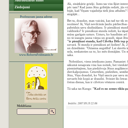
Sadraudzības nams
Ak, zinātkārie grieķi. Jums tas viss šķiet intere
Ziedojumi
pēc tam? Kad jums Jēzu gribējās redzēt, jūs vi
bijāt, kad Viņam vajadzēja tieši jūsu atbalstu? 
aizgājāt...
Profesoram jauna adrese
Bet tu, draudze, man vaicāsi, kas tad tur tik s
nozīmes! Jā, Viņš nevilcinās ļaužu pārliecības 
pabeidzis savu sludināšanu. Ir pienākusi stun
valdnieks? Ir pienākusi stunda redzēt, ka tāpa
mūsu garīgais uzturs. Uzturs, ko baudīsim arī
no tā izaugtu jauna vārpa un graudi, tāpat Jēzu
"ir pienākusi stunda, kad Cilvēka Dēls top 
uzvarā. Šī stunda ir pienākusi arī šodien! Jā,
un dziedāsim: "Ozianna augstībā! Lai slavēts 
sola, neskatoties uz to, ko mēs domājām. Un m
www.RobertsFeldmanis.lv
saka.
Nobeidzot, viens ieteikums jums. Pamaniet: šīs
sākumā nesaprata visu kas notiek, bet vienkārš
pieminētajiem, kas piedzīvoja Jēzus augšāmcel
dievkalpojumus. Ceturtdien, piektdien, sestdie
Jēzu, Viņa draudzē, ko Viņš saucis par savu m
nevarēs būt kopā ar draudzi. Sviniet šīs četras
četras dienas, kas ir cilvēces vēstures centrā.
Tā saka tas Kungs:
"Kad es no zemes tikšu paa
Iesūtīts: 2007.09.19 22:06
Meklēšana