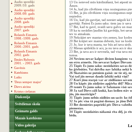
Audio sprediķi
13 Un neieved mūs kārdināšanā, bet atpestī mū
2009./10. gads
Āmen.
14 Jo, kad jūs cilvēkiem viņu noziegumus pie
Audio sprediķi
15 Bet, ja jūs cilvēkiem viņu noziegumus nep
2008./09. gads
nepiedos.
Audio sprediķi
16 Un, kad jūs gavējat, tad neesiet saīguši kā l
2008. gads
gavētāji. Patiesi Es jums saku: tiem jau ir sava
Audio sprediķi
17 Bet, kad tu gavē, svaidi savu galvu un ma
2007. gads
18 ka tu nerādies ļaudīm kā gavētājs, bet sav
tev to atmaksās.
Rolands Eimanis
19 Nekrājiet sev mantas virs zemes, kur kodes
1998.-1999. gads
20 Bet krājiet sev mantas debesīs, kur ne kode
Rolands Eimanis
21 Jo, kur ir tava manta, tur būs arī tava sirds.
2000.-2001. gads
22 Miesas spīdeklis ir acs; ja nu tava acs ir sk
Rolands Eimanis
23 Bet, ja tava acs ir nevesela, tad visa tava m
2002. gads
tumsa.
24 Neviens nevar kalpot diviem kungiem: vai 
Ilmārs Rubenis
un otru atmetīs. Jūs nevarat kalpot Dievam
2001. - 2003. gads
25 Tāpēc Es jums saku: nezūdaities savas dzīv
Gavēnis
ko ģērbsities. Vai dzīvība nav labāka nekā
Katehisms
26 Skataities uz putniem gaisā: ne tie sēj, n
Vai tad jūs neesat daudz labāki nekā viņi?
Laiks
27 Kurš jūsu starpā var ar zūdīšanos savam
'Deus semper major'
28 Un kāpēc jūs zūdāties apģērba dēļ? Mācai
Dievs aicina
29 tomēr Es jums saku: ir Salamans visā sav
30 Ja tad Dievs zāli laukā, kas šodien stāv u
Kristus ciešanas
jūs, jūs mazticīgie?
Diakonija
31 Tāpēc jums nebūs zūdīties un sacīt: ko ēd
32 Jo pēc visa tā pagāni dzenas; jo jūsu Deb
Svētdienas skola
33 Bet dzenieties papriekš pēc Dieva valstības
piemestas.
Grāmatu galds
34 Tāpēc nezūdaities nākamā rīta dēļ, jo rītd
bēdu.
Mazais katehisms
Video galerija
La