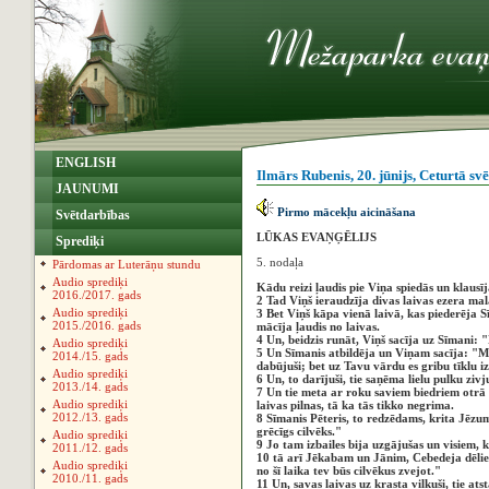
ENGLISH
Ilmārs Rubenis, 20. jūnijs, Ceturtā s
JAUNUMI
Pirmo mācekļu aicināšana
Svētdarbības
LŪKAS EVAŅĢĒLIJS
Sprediķi
5. nodaļa
Pārdomas ar Luterāņu stundu
Audio sprediķi
Kādu reizi ļaudis pie Viņa spiedās un klausī
2016./2017. gads
2 Tad Viņš ieraudzīja divas laivas ezera mal
Audio sprediķi
3 Bet Viņš kāpa vienā laivā, kas piederēja 
2015./2016. gads
mācīja ļaudis no laivas.
4 Un, beidzis runāt, Viņš sacīja uz Sīmani: 
Audio sprediķi
5 Un Sīmanis atbildēja un Viņam sacīja: "M
2014./15. gads
dabūjuši; bet uz Tavu vārdu es gribu tīklu i
Audio sprediķi
6 Un, to darījuši, tie saņēma lielu pulku zivju
2013./14. gads
7 Un tie meta ar roku saviem biedriem otrā l
Audio sprediķi
laivas pilnas, tā ka tās tikko negrima.
2012./13. gads
8 Sīmanis Pēteris, to redzēdams, krita Jēzu
grēcīgs cilvēks."
Audio sprediķi
9 Jo tam izbailes bija uzgājušas un visiem, ka
2011./12. gads
10 tā arī Jēkabam un Jānim, Cebedeja dēliem
Audio sprediķi
no šī laika tev būs cilvēkus zvejot."
2010./11. gads
11 Un, savas laivas uz krasta vilkuši, tie ats