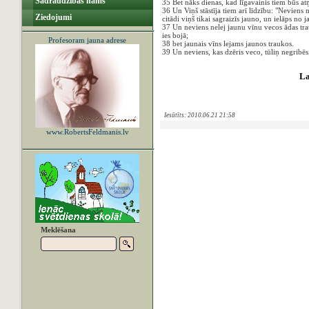
Sadraudzības nams
35 Bet nāks dienas, kad līgavainis tiem būs atņ
36 Un Viņš stāstīja tiem arī līdzību: "Neviens
Ziedojumi
citādi viņš tikai sagraizīs jauno, un ielāps no
37 Un neviens nelej jaunu vīnu vecos ādas trauk
ies bojā;
Profesoram jauna adrese
38 bet jaunais vīns lejams jaunos traukos.
39 Un neviens, kas dzēris veco, tūliņ negribēs j
La
Iesūtīts: 2010.06.21 21:58
www.RobertsFeldmanis.lv
Meklēšana