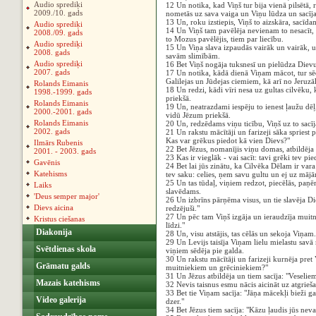
Audio sprediķi
12 Un notika, kad Viņš tur bija vienā pilsētā, r
2009./10. gads
nometās uz sava vaiga un Viņu lūdza un sacīja:
13 Un, roku izstiepis, Viņš to aizskāra, sacīdam
Audio sprediķi
14 Un Viņš tam pavēlēja nevienam to nesacīt, b
2008./09. gads
to Mozus pavēlējis, tiem par liecību.
Audio sprediķi
15 Un Viņa slava izpaudās vairāk un vairāk, un
2008. gads
savām slimībām.
Audio sprediķi
16 Bet Viņš nogāja tuksnesī un pielūdza Diev
2007. gads
17 Un notika, kādā dienā Viņam mācot, tur sēdē
Galilejas un Jūdejas ciemiem, kā arī no Jeruz
Rolands Eimanis
18 Un redzi, kādi vīri nesa uz gultas cilvēku, k
1998.-1999. gads
priekšā.
Rolands Eimanis
19 Un, neatrazdami iespēju to ienest ļaužu dēļ
2000.-2001. gads
vidū Jēzum priekšā.
Rolands Eimanis
20 Un, redzēdams viņu ticību, Viņš uz to sacīja
2002. gads
21 Un rakstu mācītāji un farizeji sāka spriest 
Kas var grēkus piedot kā vien Dievs?"
Ilmārs Rubenis
22 Bet Jēzus, nomanījis viņu domas, atbildēja 
2001. - 2003. gads
23 Kas ir vieglāk - vai sacīt: tavi grēki tev pied
Gavēnis
24 Bet lai jūs zinātu, ka Cilvēka Dēlam ir vara
Katehisms
tev saku: celies, ņem savu gultu un ej uz māj
25 Un tas tūdaļ, viņiem redzot, piecēlās, paņ
Laiks
slavēdams.
'Deus semper major'
26 Un izbrīns pārņēma visus, un tie slavēja Di
Dievs aicina
redzējuši."
27 Un pēc tam Viņš izgāja un ieraudzīja muitn
Kristus ciešanas
līdzi."
Diakonija
28 Un, visu atstājis, tas cēlās un sekoja Viņam.
29 Un Levijs taisīja Viņam lielu mielastu savā 
Svētdienas skola
viņiem sēdēja pie galda.
30 Un rakstu mācītāji un farizeji kurnēja pret
Grāmatu galds
muitniekiem un grēciniekiem?"
31 Un Jēzus atbildēja un tiem sacīja: "Veselie
Mazais katehisms
32 Nevis taisnus esmu nācis aicināt uz atgrieš
33 Bet tie Viņam sacīja: "Jāņa mācekļi bieži ga
Video galerija
dzer."
34 Bet Jēzus tiem sacīja: "Kāzu ļaudis jūs neva