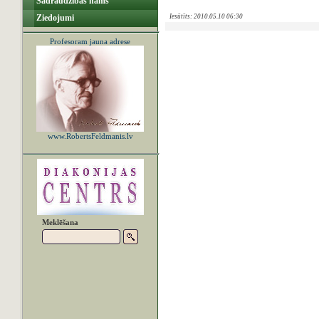
Sadraudzības nams
Ziedojumi
Iesūtīts: 2010.05.10 06:30
Profesoram jauna adrese
www.RobertsFeldmanis.lv
Meklēšana