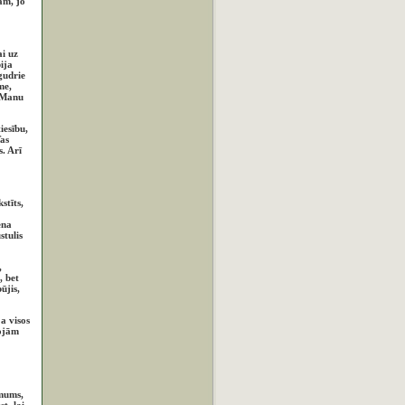
ām, jo
ai uz
ija
gudrie
me,
s Manu
iesību,
as
. Arī
stīts,
ena
stulis
,
, bet
ūjis,
a visos
rojām
imums,