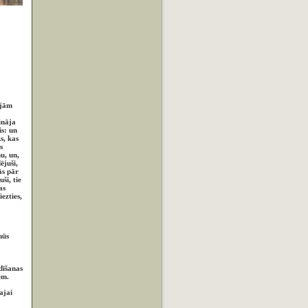
ējām
ināja
is: un
s, kas
s
u, un,
ējuši,
ās pār
ši, tie
as
ezties,
mūs
dīšanas
em.
ajai