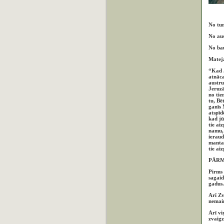
No tu
No au
No bau
Mateja
“Kad J
atnāca
austru
Jeruzā
no tie
tu, Bē
ganīs 
atspīd
kad jū
tie ai
namu, 
ieraud
mantas
tie ai
PĀRM
Pirms 
sagaid
gadus
Arī Zv
nemain
Arī vi
zvaig