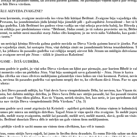
 atstāja šīs pasaules tumsu, lai atrastu patieso gaismu. Šīs pārmaiņas viņiem kļuva par svētīg
a līdz Dieva vārdam.
TĀLU AIZVEDA ZVAIGZNE?
esu ķermenis, zvaigzne neaizveda šos vīrus līdz kūtiņai Betlēmē. Zvaigzne bija vajadzīga tik
 Protams, ka jaundzimušais jūdu ķēniņš bija jāmeklē pilī – galvaspilsētā Jeruzālemē – bet tā b
īga gudrība. Līdz Betlēmei šos gudros vīrus vadīja un viņi sekoja praviešu balsij, ko Hēroda 
iem atklāja par piedzimšanas vietu: “Bētlemē, Jūdas zemē; jo tā raksta pravietis: un tu, Bētle
zemē, tu nebūt neesi mazākā starp Jūdas cilts kungiem; jo no tevis nāks Valdnieks, kas ganī
a tautu.”
un neticīgā ķēniņa Hēroda galma gudrie norāda uz Dieva Vārda gaismu kurai ir jāseko. Pat
m vajadzēja zināt, lai sastaptu Jēzu, viņi dabūja zināt no jaundzimušā bērna ienaidniekiem. T
, ka jebkura šīs pasaules gudrība vai reliģija nespēj aizvest līdz Jēzum un mūžīgās dzīvošanas
a zvaigzne neved pie Jēzus – tālāk ir jāuzticas Rakstiem!
ŪGSME – ĪSTĀ GUDRĪBA.
mu gudrie ir gudri, jo viņi seko Dieva vārdam un kļūst par pirmajie, par kuriem Bībelē ir rak
i nometās ceļos un pielūdza Jēzu. Viņi bija sasnieguši savu galamērķi – Jēzu. Jēzus ir katra
šķa cilvēka un visas cilvēces meklējumu galamērķis visos laikos un visā kosmosā. Patiesi, nevi
ja, neviena šīs pasaules gudrība vai spožums nespēj dot to, ko cilvēkam dāvā Jēzus. Par to apu
raksta:
k ļoti Dievs pasauli mīlējis, ka Viņš devis Savu vienpiedzimušo Dēlu, lai neviens, kas Viņam tic
stu, bet dabūtu mūžīgo dzīvību, jo Dievs Savu Dēlu nav sūtījis pasaulē, lai Tas pasauli tiesātu
saule caur Viņu tiktu glābta. Kas tic Viņam, netiek tiesāts, bet, kas netic, ir jau spriedumu dab
ka nav ticējis Dieva vienpiedzimušā Dēla Vārdam.” (Jņ. 3)
mu gudrie savā zemē atgriezās kā Kristieši – apžēloti grēcinieki. Kristus viņiem ir kulminācij
umos pēc miera un mūžīgās dzīvības. Tagad Jēzus ir viņu spožā rīta zvaigzne. To meklē jop
audis, meklē starp zvaigznēm, meklē šai pasaulē, meklē sevī, meklē mantā, slavā, godā un visās
jās. Betlēmē dusošais Dieva dēls ir mērķis un gals visiem šiem meklējumiem.
s pēdējie vārdi ir sacīti mums un visiem tiem cilvēkiem, kas vēl ir tumsā:
ēzus, esmu sūtījis Savu eņģeli, lai jums šo liecību dotu draudzēs. Es esmu Dāvida sakne un dz