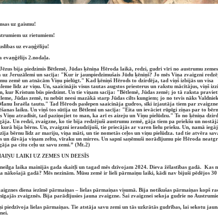
msas uz gaismu!
strumiem uz rietumiem!
slības uz evaņģēliju!
 evaņģēlijs 2.nodaļa.
ēzus bija piedzimis Bētlemē, Jūdas ķēniņa Hēroda laikā, redzi, gudri vīri no austrumu zemes
 uz Jeruzālemi un sacīja: "Kur ir jaunpiedzimušais Jūdu ķēniņš? Jo mēs Viņa zvaigzni redz
mu zemē un atnācām Viņu pielūgt." Kad ķēniņš Hērods to dzirdēja, tad viņš izbijās un visa
leme līdz ar viņu. Un, saaicinājis visus tautas augstos priesterus un rakstu mācītājus, viņš izz
m, kur Kristum būs piedzimt. Un tie viņam sacīja: "Bētlemē, Jūdas zemē; jo tā raksta praviet
tleme, Jūdas zemē, tu nebūt neesi mazākā starp Jūdas cilts kungiem; jo no tevis nāks Valdniek
Manu Israēla tautu." Tad Hērods paslepen saaicināja gudros, sīki izjautāja tiem par zvaigzne
ēšanas laiku. Un viņš tos sūtīja uz Bētlemi un sacīja: "Eita un ievāciet rūpīgi ziņas par to bērn
s Viņu atradīsit, tad paziņojiet to man, ka arī es aizeju un Viņu pielūdzu." To no ķēniņa dzird
zgāja. Un redzi, zvaigzne, ko tie bija redzējuši austrumu zemē, gāja tiem pa priekšu un nostāj
kurā bija bērns. Un, zvaigzni ieraudzījuši, tie priecājās ar varen lielu prieku. Un, namā iegāju
zīja bērnu līdz ar mariju, viņa māti, un tie nometās ceļos un viņu pielūdza. tad tie atvēra sav
 un dāvāja viņam zeltu, vīraku un mirres. Un sapnī saņēmuši norādījumu pie Hēroda neatgri
zgāja pa citu ceļu uz savu zemi.” (Mt.2)
AIŅU LAIKI UZ ZEMES UN DEESĪS
neilga laika mainījās gada skaitļi un tagad mēs dzīvojam 2024. Dieva žēlastības gadā. Kas 
a nākošajā gadā? Mēs nezinām. Mūsu zemē ir lieli pārmaiņu laiki, kādi nav bijuši pēdējos 30
.
aigznes diena iezīmē pārmaiņas – lielas pārmaiņas visumā. Bija notikušas pārmaiņas kopš ra
īgajās zvaigznēs. Bija parādījusies jauna zvaigzne. Šai zvaigznei sekoja gudrie no Austrumi
ņi piedzīvoja lielas pārmaiņas. Tie atstāja savu zemi un tās uzkrātās gudrības, lai sekotu jaun
znei.