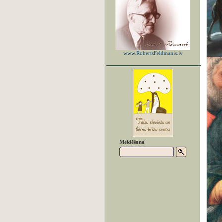
www.RobertsFeldmanis.lv
Meklēšana