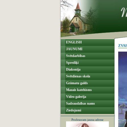
ENGLISH
ZVAI
JAUNUMI
Svētdarbības
Sprediķi
Diakonija
Svētdienas skola
Grāmatu galds
Mazais katehisms
Video galerija
Sadraudzības nams
Ziedojumi
Profesoram jauna adrese