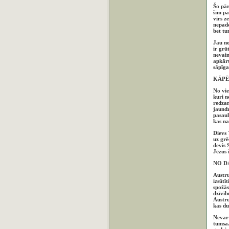
Šo pār
šīm pā
virs z
nepado
bet tu
Jau no
ir grū
nevain
apkārt
sāpīga
KĀPĒ
No vie
kuri n
redzam
jaundz
pasaul
kas na
Dievs 
uz grē
devis 
Jēzus 
NO D
Austru
izsūtī
spožās
dzīvīb
Austru
kas dus
Nevar 
tumsa.