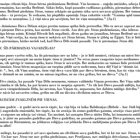
maiņu cēlonis bija Jēzus bērna piedzimšana Betlēmē. Viss kosmoss – eņģeļu miriādes, sekoja l
rmaiņām, kas notika Betlēmē. Sākās lielās, kopš pasaules radīšanas gaidītās, pārmaiņas debes
emes. Betlēmē piedzima Jēzus, tumsa atkāpās un gaisma sāka savu uzvaras gājienu. Bet tums
das – tā pretojas. Te redzams, kā piepildās apustuļa Jāņa rakstītie vārdi: “Gaisma spīd tums
msība to neuzņēma. [..] viņš nāca pie savējiem, bet tie viņu neuzņēma.” (Jņ.1)
 dzimšanas Dieva Dēlam stājas pretim tumsas spēku liela pretestība. Mēs to nevar saprast u
ti pieņemt Dieva prātu, kas notiek Jēzus vārdā. Jau drīz pēc Jēzus piedzimšanas, tika izlietas
īgu bērnu asinis. Ķēniņš Hērods liek nogalināt, divus gadus un jaunākus, bērnus Betlēmē un t
nē. Viņš cerēja, ka starp tiem ir nokāvis arī Jēzus bērnu. Jēzum ir jābēg uz Ēģipti. Tās ir liel
s pārmaiņas, kādas notiek tad, kad Dieva Dēls ienāk pasaulē. Tās ir pārmaiņas Jēzus dēļ.
C ŠĪS PĀRMAIŅAS VAJADZĪGAS?
nas puses varētu teikt, ka šīs pārmaiņas nev uz labu – jo ir lieli nemieri, ciešanas un mirst bēr
espēj sevi aizsargāt un nezin kāpēc tiem ir jāmirst? No otras puses raugoties šajos notikumos 
s, cik spēcīgs ir tumsas spēks, kuru Jēzus ir uzvarējis. Bet neskatoties uz tumsas lielo pretestī
imušais Jēzus bērns neapstājas un turpina pildīt savu uzdevumu, kura dēļ Viņš ir ‘dzimis šai
ē: “.. bet, cik Viņu uzņēma, tiem viņš deva varu kļūt par dieva bērniem, tiem, kas tic viņa v
v dzimuši ne no asinīm, ne no miesas iegribas, ne no vīra gribas, bet no dieva.” (Jņ.1)
Tēvs zināja, ka pasaule Viņa Dēlu neuzņems, tumsas valdnieks Viņam pretosies. Bet Viņa mīle
cinieku ir tik liela, ka pat krusta nave to nespēja apturēt. “Jo tik ļoti Dievs pasauli mīlējis, k
Savu vienpiedzimušo Dēlu, lai neviens, kas Viņam tic, nepazustu, bet dabūtu mūžīgo dzīvību.”
ir nācis lai uzvarētu velnu, grēku un elli un dāvātu cilvēkiem mieru ar Dievu.
AUDZĀM ZVAIGZNĒM PIE VIENAS.
mu gudrie – ir gudri nevis nevis tāpēc, ka viņi bija tā laika Babilonijas (Bābele – kur Jūdi bi
ti) augstskolu zinātnieki, bet tāpēc, ka tie atstāja šīs zemes gudrības gaismu, atstāja visas pārē
 zvaigznes un sekoja tai vienai. Tas nozīmē, lai sastaptu Dieva sūtīto Dēlu, lai iemantotu mūž
u, ir jāiet no pasaules gudrības pie Dieva gudrības, no pasaules gaismas pie Dieva gaismas, no
miem uz Rietumiem, no jebkuras reliģijas vai jebkāda Dieva meklējumu prakses pie Dieva D
s silītē!
noliegt, ka pasaulei ir arī savs spožums un cilvēkiem sava gudrība, bet tā kā tur nav Jēzus, ta
 Un kur nav Jēzus tur nav grēku piedošanas, nav Pestīšanas, nav mūžīgās dzīvošanas. Austr