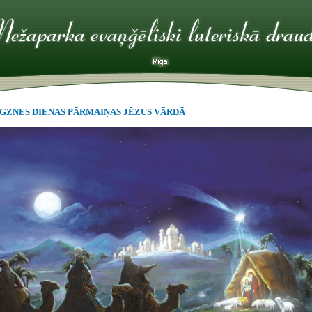
GZNES DIENAS PĀRMAIŅAS JĒZUS VĀRDĀ