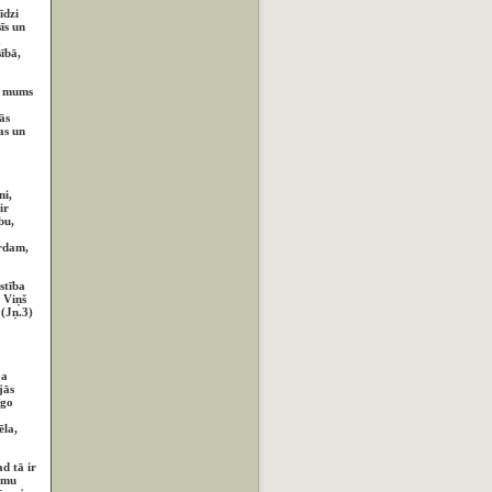
īdzi
īs un
a
ībā,
n mums
ās
as un
ni,
ir
bu,
ārdam,
stība
a Viņš
 (Jņ.3)
ja
jās
īgo
ēla,
d tā ir
umu