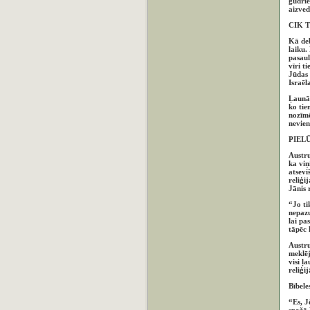
gudrie
aizved
CIK 
Kā deb
laiku.
pasaul
vīri t
Jūdas 
Israēl
Ļaunā 
ko tie
nozīmē
nevien
PIEL
Austru
ka viņ
atsevi
reliģi
Jānis 
“Jo ti
nepazu
lai pa
tāpēc 
Austru
meklēj
visi ļ
reliģi
Bībele
“Es, J